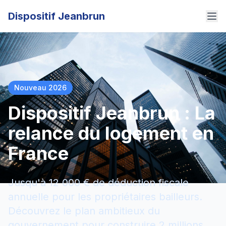
Dispositif Jeanbrun
Nouveau 2026
Dispositif Jeanbrun : La
relance du logement en
France
Jusqu'à 12 000 € de déduction fiscale
annuelle pour les propriétaires bailleurs.
Découvrez le plan ambitieux du
gouvernement pour construire 2 millions